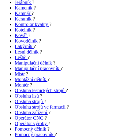
Jeřábník
?
Kameník
?
Kamnář
?
Keramik
?
Kontrolor kvality
?
Kotelník
?
Kovář
?
Kovodělník
?
Lakýrník
?
Lesní dělník
?
Leštič
?
Manipulační dělník
?
Manipulační pracovník
?
Mistr
?
Montážní dělník
?
Montér
?
Obsluha lesnických strojů
?
Obsluha lisů
?
Obsluha strojů
?
Obsluha strojů ve farmacii
?
Obsluha zařízení
?
Operátor CNC
?
Operátor výroby
?
Pomocný dělník
?
Pomocný pracovník
?