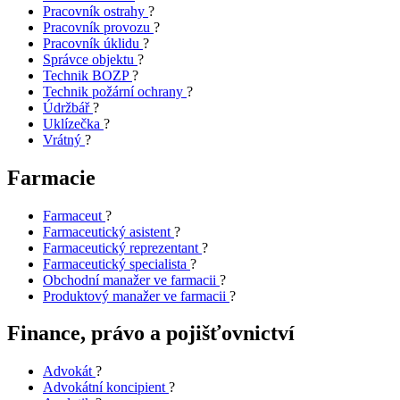
Pracovník ostrahy
?
Pracovník provozu
?
Pracovník úklidu
?
Správce objektu
?
Technik BOZP
?
Technik požární ochrany
?
Údržbář
?
Uklízečka
?
Vrátný
?
Farmacie
Farmaceut
?
Farmaceutický asistent
?
Farmaceutický reprezentant
?
Farmaceutický specialista
?
Obchodní manažer ve farmacii
?
Produktový manažer ve farmacii
?
Finance, právo a pojišťovnictví
Advokát
?
Advokátní koncipient
?