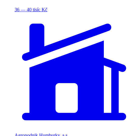
36 — 40 tisíc Kč
Agropodnik Humburky, a.s.