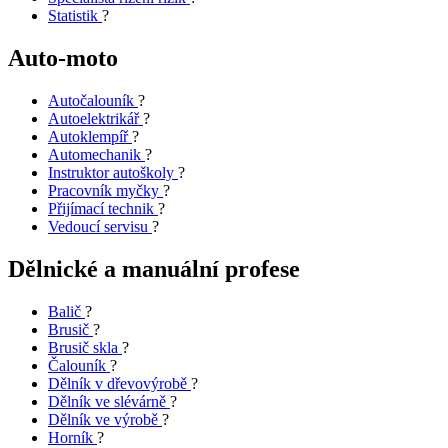
Statistik
?
Auto-moto
Autočalouník
?
Autoelektrikář
?
Autoklempíř
?
Automechanik
?
Instruktor autoškoly
?
Pracovník myčky
?
Přijímací technik
?
Vedoucí servisu
?
Dělnické a manuální profese
Balič
?
Brusič
?
Brusič skla
?
Čalouník
?
Dělník v dřevovýrobě
?
Dělník ve slévárně
?
Dělník ve výrobě
?
Horník
?