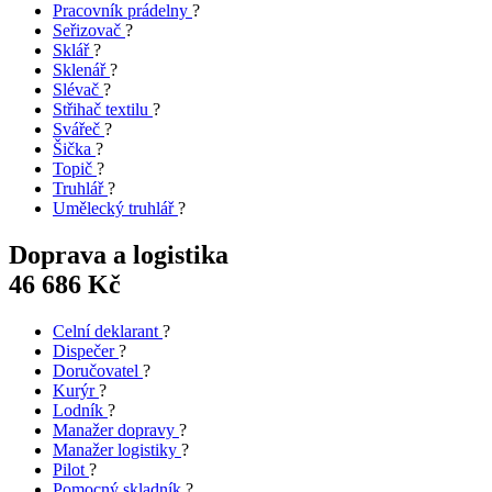
Pracovník prádelny
?
Seřizovač
?
Sklář
?
Sklenář
?
Slévač
?
Střihač textilu
?
Svářeč
?
Šička
?
Topič
?
Truhlář
?
Umělecký truhlář
?
Doprava a logistika
46 686 Kč
Celní deklarant
?
Dispečer
?
Doručovatel
?
Kurýr
?
Lodník
?
Manažer dopravy
?
Manažer logistiky
?
Pilot
?
Pomocný skladník
?