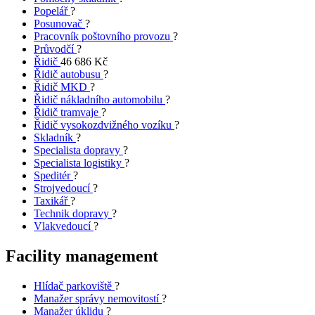
Popelář
?
Posunovač
?
Pracovník poštovního provozu
?
Průvodčí
?
Řidič
46 686 Kč
Řidič autobusu
?
Řidič MKD
?
Řidič nákladního automobilu
?
Řidič tramvaje
?
Řidič vysokozdvižného vozíku
?
Skladník
?
Specialista dopravy
?
Specialista logistiky
?
Speditér
?
Strojvedoucí
?
Taxikář
?
Technik dopravy
?
Vlakvedoucí
?
Facility management
Hlídač parkoviště
?
Manažer správy nemovitostí
?
Manažer úklidu
?