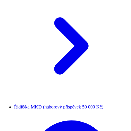
Řidič/ka MKD (náborový příspěvek 50 000 Kč)