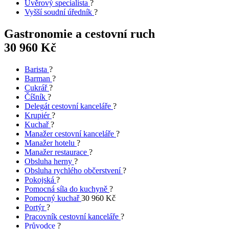
Úvěrový specialista
?
Vyšší soudní úředník
?
Gastronomie a cestovní ruch
30 960 Kč
Barista
?
Barman
?
Cukrář
?
Číšník
?
Delegát cestovní kanceláře
?
Krupiér
?
Kuchař
?
Manažer cestovní kanceláře
?
Manažer hotelu
?
Manažer restaurace
?
Obsluha herny
?
Obsluha rychlého občerstvení
?
Pokojská
?
Pomocná síla do kuchyně
?
Pomocný kuchař
30 960 Kč
Portýr
?
Pracovník cestovní kanceláře
?
Průvodce
?