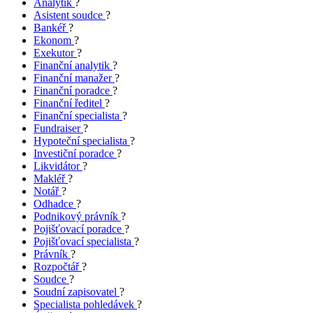
Analytik
?
Asistent soudce
?
Bankéř
?
Ekonom
?
Exekutor
?
Finanční analytik
?
Finanční manažer
?
Finanční poradce
?
Finanční ředitel
?
Finanční specialista
?
Fundraiser
?
Hypoteční specialista
?
Investiční poradce
?
Likvidátor
?
Makléř
?
Notář
?
Odhadce
?
Podnikový právník
?
Pojišťovací poradce
?
Pojišťovací specialista
?
Právník
?
Rozpočtář
?
Soudce
?
Soudní zapisovatel
?
Specialista pohledávek
?