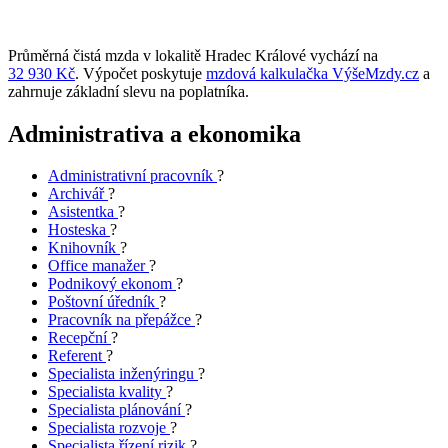
Průměrná čistá mzda v lokalitě Hradec Králové vychází na
32 930 Kč
. Výpočet poskytuje
mzdová kalkulačka VýšeMzdy.cz
a
zahrnuje základní slevu na poplatníka.
Administrativa a ekonomika
Administrativní pracovník
?
Archivář
?
Asistentka
?
Hosteska
?
Knihovník
?
Office manažer
?
Podnikový ekonom
?
Poštovní úředník
?
Pracovník na přepážce
?
Recepční
?
Referent
?
Specialista inženýringu
?
Specialista kvality
?
Specialista plánování
?
Specialista rozvoje
?
Specialista řízení rizik
?