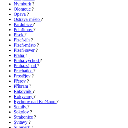
Nymburk
?
Olomouc
?
Opava
?
Ostrava-město
?
Pardubice
?
Pelhřimov
?
Písek
?
Plzeň-jih
?
Plzeň-město
?
Plzeň-sever
?
Praha
?
Praha-východ
?
Praha-západ
?
Prachatice
?
Prostějov
?
Přerov
?
Příbram
?
Rakovník
?
Rokycany
?
Rychnov nad Kněžnou
?
Semily
?
Sokolov
?
Strakonice
?
Svitavy
?
Šumperk
?