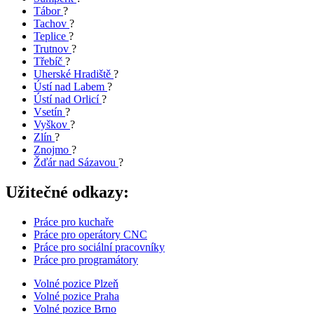
Tábor
?
Tachov
?
Teplice
?
Trutnov
?
Třebíč
?
Uherské Hradiště
?
Ústí nad Labem
?
Ústí nad Orlicí
?
Vsetín
?
Vyškov
?
Zlín
?
Znojmo
?
Žďár nad Sázavou
?
Užitečné odkazy:
Práce pro kuchaře
Práce pro operátory CNC
Práce pro sociální pracovníky
Práce pro programátory
Volné pozice Plzeň
Volné pozice Praha
Volné pozice Brno