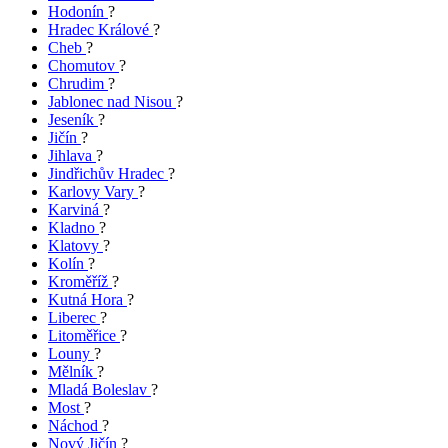
Hodonín
?
Hradec Králové
?
Cheb
?
Chomutov
?
Chrudim
?
Jablonec nad Nisou
?
Jeseník
?
Jičín
?
Jihlava
?
Jindřichův Hradec
?
Karlovy Vary
?
Karviná
?
Kladno
?
Klatovy
?
Kolín
?
Kroměříž
?
Kutná Hora
?
Liberec
?
Litoměřice
?
Louny
?
Mělník
?
Mladá Boleslav
?
Most
?
Náchod
?
Nový Jičín
?