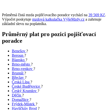
Průměrná čistá mzda pojišťovacího poradce vychází na
39 569 Kč
.
Výpočet poskytuje
mzdová kalkulačka VýšeMzdy.cz
a zahrnuje
základní slevu na poplatníka.
Průměrný plat pro pozici pojišťovací
poradce
Benešov
?
Beroun
?
Blansko
?
Brno-město
?
Brno-venkov
?
Bruntál
?
Břeclav
?
Česká Lípa
?
České Budějovice
?
Český Krumlov
?
Děčín
?
Domažlice
?
Frýdek-Místek
?
Havlíčkův Brod
?