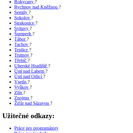
Rokycany
?
Rychnov nad Kněžnou
?
Semily
?
Sokolov
?
Strakonice
?
Svitavy
?
Šumperk
?
Tábor
?
Tachov
?
Teplice
?
Trutnov
?
Třebíč
?
Uherské Hradiště
?
Ústí nad Labem
?
Ústí nad Orlicí
?
Vsetín
?
Vyškov
?
Zlín
?
Znojmo
?
Žďár nad Sázavou
?
Užitečné odkazy:
Práce pro programátory