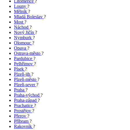
Litoměřice
?
Louny
?
Mělník
?
Mladá Boleslav
?
Most
?
Náchod
?
Nový Jičín
?
Nymburk
?
Olomouc
?
Opava
?
Ostrava-město
?
Pardubice
?
Pelhřimov
?
Písek
?
Plzeň-jih
?
Plzeň-město
?
Plzeň-sever
?
Praha
?
Praha-východ
?
Praha-západ
?
Prachatice
?
Prostějov
?
Přerov
?
Příbram
?
Rakovník
?