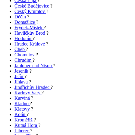
Česká Lípa
?
České Budějovice
?
Český Krumlov
?
Děčín
?
Domažlice
?
Frýdek-Místek
?
Havlíčkův Brod
?
Hodonín
?
Hradec Králové
?
Cheb
?
Chomutov
?
Chrudim
?
Jablonec nad Nisou
?
Jeseník
?
Jičín
?
Jihlava
?
Jindřichův Hradec
?
Karlovy Vary
?
Karviná
?
Kladno
?
Klatovy
?
Kolín
?
Kroměříž
?
Kutná Hora
?
Liberec
?