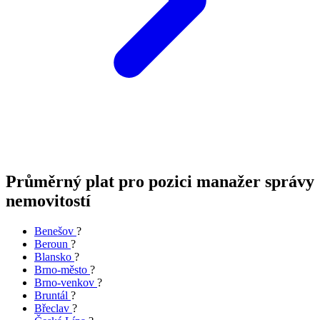
Průměrný plat pro pozici manažer správy
nemovitostí
Benešov
?
Beroun
?
Blansko
?
Brno-město
?
Brno-venkov
?
Bruntál
?
Břeclav
?