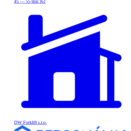
45 — 55 tisíc Kč
DW Forklift s.r.o.