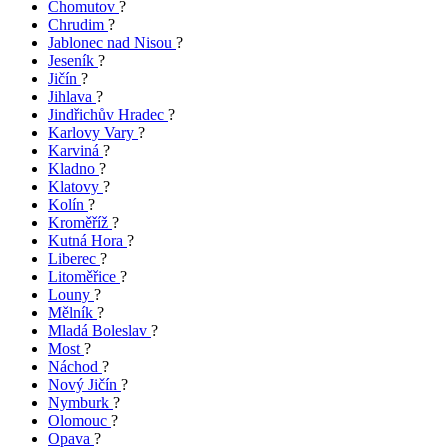
Chomutov
?
Chrudim
?
Jablonec nad Nisou
?
Jeseník
?
Jičín
?
Jihlava
?
Jindřichův Hradec
?
Karlovy Vary
?
Karviná
?
Kladno
?
Klatovy
?
Kolín
?
Kroměříž
?
Kutná Hora
?
Liberec
?
Litoměřice
?
Louny
?
Mělník
?
Mladá Boleslav
?
Most
?
Náchod
?
Nový Jičín
?
Nymburk
?
Olomouc
?
Opava
?