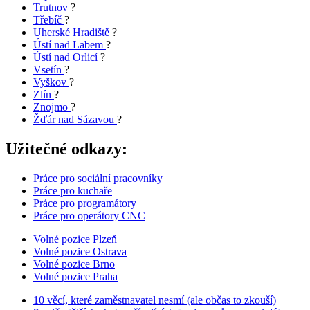
Trutnov
?
Třebíč
?
Uherské Hradiště
?
Ústí nad Labem
?
Ústí nad Orlicí
?
Vsetín
?
Vyškov
?
Zlín
?
Znojmo
?
Žďár nad Sázavou
?
Užitečné odkazy:
Práce pro sociální pracovníky
Práce pro kuchaře
Práce pro programátory
Práce pro operátory CNC
Volné pozice Plzeň
Volné pozice Ostrava
Volné pozice Brno
Volné pozice Praha
10 věcí, které zaměstnavatel nesmí (ale občas to zkouší)