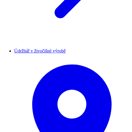
Údržbář v živočišné výrobě