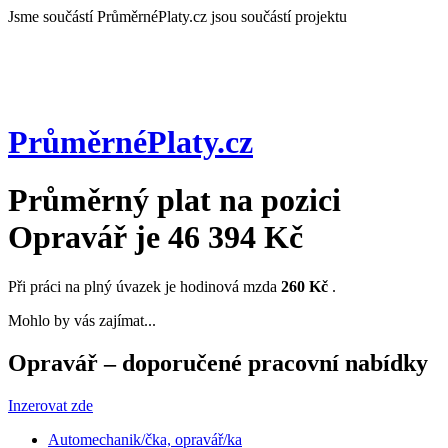
Jsme součástí
PrůměrnéPlaty.cz jsou součástí projektu
PrůměrnéPlaty
.cz
Průměrný plat na pozici
Opravář
je
46 394 Kč
Při práci na plný úvazek je hodinová mzda
260 Kč
.
Mohlo by vás zajímat...
Opravář – doporučené pracovní nabídky
Inzerovat zde
Automechanik/čka, opravář/ka