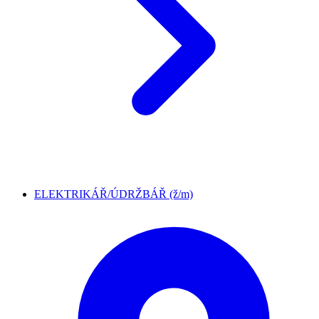
ELEKTRIKÁŘ/ÚDRŽBÁŘ (ž/m)