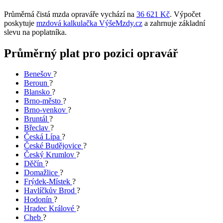
Průměrná čistá mzda opraváře vychází na
36 621 Kč
. Výpočet
poskytuje
mzdová kalkulačka VýšeMzdy.cz
a zahrnuje základní
slevu na poplatníka.
Průměrný plat pro pozici opravář
Benešov
?
Beroun
?
Blansko
?
Brno-město
?
Brno-venkov
?
Bruntál
?
Břeclav
?
Česká Lípa
?
České Budějovice
?
Český Krumlov
?
Děčín
?
Domažlice
?
Frýdek-Místek
?
Havlíčkův Brod
?
Hodonín
?
Hradec Králové
?
Cheb
?