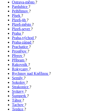
Ostrava-město
?
Pardubice
?
Pelhřimov
?
Písek
?
Plzeň-jih
?
Plzeň-město
?
Plzeň-sever
?
Praha
?
Praha-východ
?
Praha-západ
?
Prachatice
?
Prostějov
?
Přerov
?
Příbram
?
Rakovník
?
Rokycany
?
Rychnov nad Kněžnou
?
Semily
?
Sokolov
?
Strakonice
?
Svitavy
?
Šumperk
?
Tábor
?
Tachov
?
Teplice
?