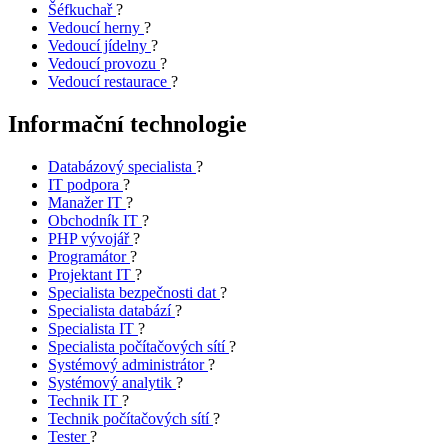
Šéfkuchař
?
Vedoucí herny
?
Vedoucí jídelny
?
Vedoucí provozu
?
Vedoucí restaurace
?
Informační technologie
Databázový specialista
?
IT podpora
?
Manažer IT
?
Obchodník IT
?
PHP vývojář
?
Programátor
?
Projektant IT
?
Specialista bezpečnosti dat
?
Specialista databází
?
Specialista IT
?
Specialista počítačových sítí
?
Systémový administrátor
?
Systémový analytik
?
Technik IT
?
Technik počítačových sítí
?
Tester
?