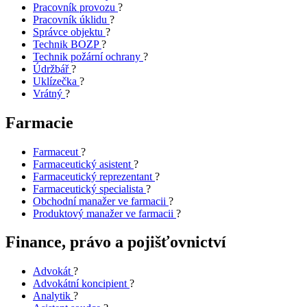
Pracovník provozu
?
Pracovník úklidu
?
Správce objektu
?
Technik BOZP
?
Technik požární ochrany
?
Údržbář
?
Uklízečka
?
Vrátný
?
Farmacie
Farmaceut
?
Farmaceutický asistent
?
Farmaceutický reprezentant
?
Farmaceutický specialista
?
Obchodní manažer ve farmacii
?
Produktový manažer ve farmacii
?
Finance, právo a pojišťovnictví
Advokát
?
Advokátní koncipient
?
Analytik
?