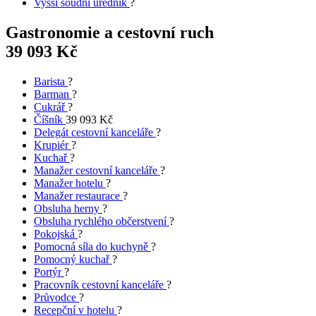
Vyšší soudní úředník
?
Gastronomie a cestovní ruch
39 093 Kč
Barista
?
Barman
?
Cukrář
?
Číšník
39 093 Kč
Delegát cestovní kanceláře
?
Krupiér
?
Kuchař
?
Manažer cestovní kanceláře
?
Manažer hotelu
?
Manažer restaurace
?
Obsluha herny
?
Obsluha rychlého občerstvení
?
Pokojská
?
Pomocná síla do kuchyně
?
Pomocný kuchař
?
Portýr
?
Pracovník cestovní kanceláře
?
Průvodce
?
Recepční v hotelu
?