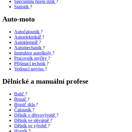
Specialista řízení rizik
?
Statistik
?
Auto-moto
Autočalouník
?
Autoelektrikář
?
Autoklempíř
?
Automechanik
?
Instruktor autoškoly
?
Pracovník myčky
?
Přijímací technik
?
Vedoucí servisu
?
Dělnické a manuální profese
Balič
?
Brusič
?
Brusič skla
?
Čalouník
?
Dělník v dřevovýrobě
?
Dělník ve slévárně
?
Dělník ve výrobě
?
Horník
?