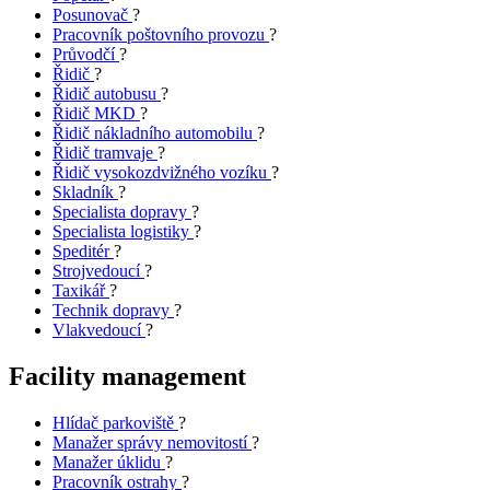
Posunovač
?
Pracovník poštovního provozu
?
Průvodčí
?
Řidič
?
Řidič autobusu
?
Řidič MKD
?
Řidič nákladního automobilu
?
Řidič tramvaje
?
Řidič vysokozdvižného vozíku
?
Skladník
?
Specialista dopravy
?
Specialista logistiky
?
Speditér
?
Strojvedoucí
?
Taxikář
?
Technik dopravy
?
Vlakvedoucí
?
Facility management
Hlídač parkoviště
?
Manažer správy nemovitostí
?
Manažer úklidu
?
Pracovník ostrahy
?