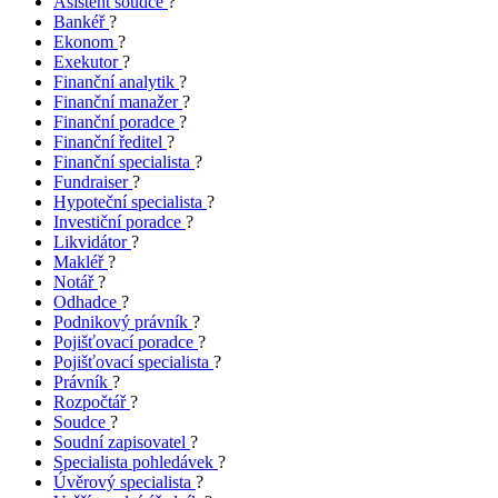
Asistent soudce
?
Bankéř
?
Ekonom
?
Exekutor
?
Finanční analytik
?
Finanční manažer
?
Finanční poradce
?
Finanční ředitel
?
Finanční specialista
?
Fundraiser
?
Hypoteční specialista
?
Investiční poradce
?
Likvidátor
?
Makléř
?
Notář
?
Odhadce
?
Podnikový právník
?
Pojišťovací poradce
?
Pojišťovací specialista
?
Právník
?
Rozpočtář
?
Soudce
?
Soudní zapisovatel
?
Specialista pohledávek
?
Úvěrový specialista
?