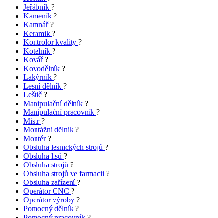
Jeřábník
?
Kameník
?
Kamnář
?
Keramik
?
Kontrolor kvality
?
Kotelník
?
Kovář
?
Kovodělník
?
Lakýrník
?
Lesní dělník
?
Leštič
?
Manipulační dělník
?
Manipulační pracovník
?
Mistr
?
Montážní dělník
?
Montér
?
Obsluha lesnických strojů
?
Obsluha lisů
?
Obsluha strojů
?
Obsluha strojů ve farmacii
?
Obsluha zařízení
?
Operátor CNC
?
Operátor výroby
?
Pomocný dělník
?
Pomocný pracovník
?