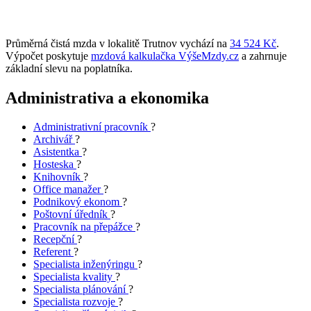
Průměrná čistá mzda v lokalitě Trutnov vychází na
34 524 Kč
.
Výpočet poskytuje
mzdová kalkulačka VýšeMzdy.cz
a zahrnuje
základní slevu na poplatníka.
Administrativa a ekonomika
Administrativní pracovník
?
Archivář
?
Asistentka
?
Hosteska
?
Knihovník
?
Office manažer
?
Podnikový ekonom
?
Poštovní úředník
?
Pracovník na přepážce
?
Recepční
?
Referent
?
Specialista inženýringu
?
Specialista kvality
?
Specialista plánování
?
Specialista rozvoje
?