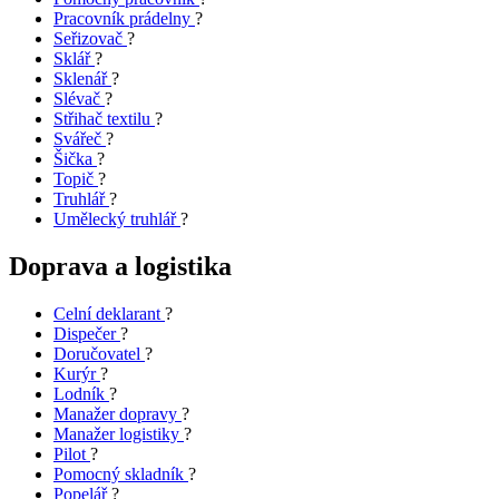
Pracovník prádelny
?
Seřizovač
?
Sklář
?
Sklenář
?
Slévač
?
Střihač textilu
?
Svářeč
?
Šička
?
Topič
?
Truhlář
?
Umělecký truhlář
?
Doprava a logistika
Celní deklarant
?
Dispečer
?
Doručovatel
?
Kurýr
?
Lodník
?
Manažer dopravy
?
Manažer logistiky
?
Pilot
?
Pomocný skladník
?
Popelář
?