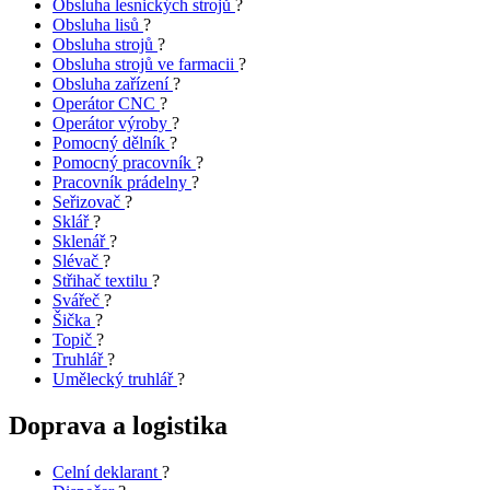
Obsluha lesnických strojů
?
Obsluha lisů
?
Obsluha strojů
?
Obsluha strojů ve farmacii
?
Obsluha zařízení
?
Operátor CNC
?
Operátor výroby
?
Pomocný dělník
?
Pomocný pracovník
?
Pracovník prádelny
?
Seřizovač
?
Sklář
?
Sklenář
?
Slévač
?
Střihač textilu
?
Svářeč
?
Šička
?
Topič
?
Truhlář
?
Umělecký truhlář
?
Doprava a logistika
Celní deklarant
?