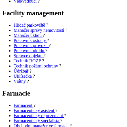
Vlakvedoucí
?
Facility management
Hlídač parkoviště
?
Manažer správy nemovitostí
?
Manažer úklidu
?
Pracovník ostrahy
?
Pracovník provozu
?
Pracovník úklidu
?
Správce objektu
?
Technik BOZP
?
Technik požární ochrany
?
Údržbář
?
Uklízečka
?
Vrátný
?
Farmacie
Farmaceut
?
Farmaceutický asistent
?
Farmaceutický reprezentant
?
Farmaceutický specialista
?
Obchodní manažer ve farmacii
?