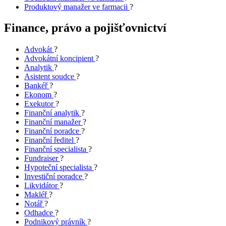
Produktový manažer ve farmacii
?
Finance, právo a pojišťovnictví
Advokát
?
Advokátní koncipient
?
Analytik
?
Asistent soudce
?
Bankéř
?
Ekonom
?
Exekutor
?
Finanční analytik
?
Finanční manažer
?
Finanční poradce
?
Finanční ředitel
?
Finanční specialista
?
Fundraiser
?
Hypoteční specialista
?
Investiční poradce
?
Likvidátor
?
Makléř
?
Notář
?
Odhadce
?
Podnikový právník
?