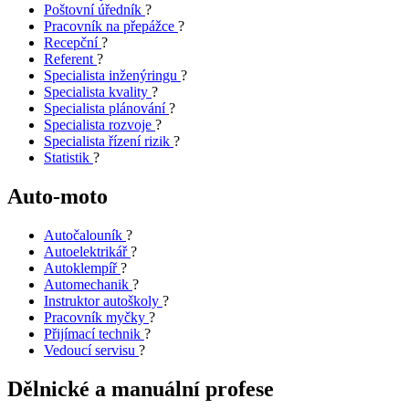
Poštovní úředník
?
Pracovník na přepážce
?
Recepční
?
Referent
?
Specialista inženýringu
?
Specialista kvality
?
Specialista plánování
?
Specialista rozvoje
?
Specialista řízení rizik
?
Statistik
?
Auto-moto
Autočalouník
?
Autoelektrikář
?
Autoklempíř
?
Automechanik
?
Instruktor autoškoly
?
Pracovník myčky
?
Přijímací technik
?
Vedoucí servisu
?
Dělnické a manuální profese