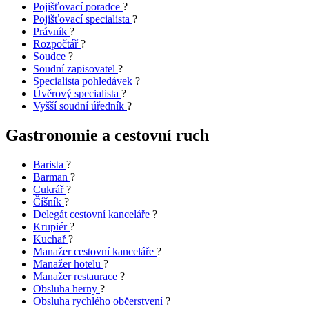
Pojišťovací poradce
?
Pojišťovací specialista
?
Právník
?
Rozpočtář
?
Soudce
?
Soudní zapisovatel
?
Specialista pohledávek
?
Úvěrový specialista
?
Vyšší soudní úředník
?
Gastronomie a cestovní ruch
Barista
?
Barman
?
Cukrář
?
Číšník
?
Delegát cestovní kanceláře
?
Krupiér
?
Kuchař
?
Manažer cestovní kanceláře
?
Manažer hotelu
?
Manažer restaurace
?
Obsluha herny
?
Obsluha rychlého občerstvení
?