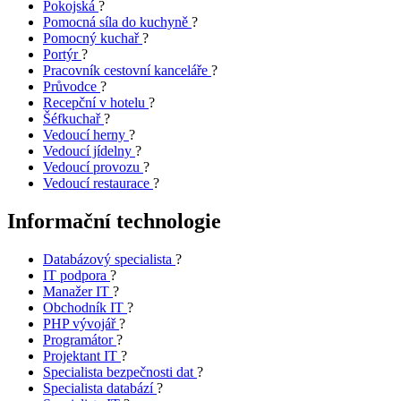
Pokojská
?
Pomocná síla do kuchyně
?
Pomocný kuchař
?
Portýr
?
Pracovník cestovní kanceláře
?
Průvodce
?
Recepční v hotelu
?
Šéfkuchař
?
Vedoucí herny
?
Vedoucí jídelny
?
Vedoucí provozu
?
Vedoucí restaurace
?
Informační technologie
Databázový specialista
?
IT podpora
?
Manažer IT
?
Obchodník IT
?
PHP vývojář
?
Programátor
?
Projektant IT
?
Specialista bezpečnosti dat
?
Specialista databází
?