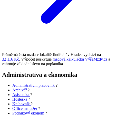
Průměrná čistá mzda v lokalitě Jindřichův Hradec vychází na
32 116 Kč
. Výpočet poskytuje
mzdová kalkulačka VýšeMzdy.cz
a
zahrnuje základní slevu na poplatníka.
Administrativa a ekonomika
Administrativní pracovník
?
Archivář
?
Asistentka
?
Hosteska
?
Knihovník
?
Office manažer
?
Podnikový ekonom
?