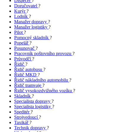
Dispečer
?
Doručovatel
?
Kurýr
?
Lodník
?
Manažer dopravy
?
Manažer logistiky
?
Pilot
?
Pomocný skladník
?
Popelář
?
Posunovač
?
Pracovník poštovního provozu
?
Průvodčí
?
Řidič
?
Řidič autobusu
?
Řidič MKD
?
Řidič nákladního automobilu
?
Řidič tramvaje
?
Řidič vysokozdvižného vozíku
?
Skladník
?
Specialista dopravy
?
Specialista logistiky
?
Speditér
?
Strojvedoucí
?
Taxikář
?
Technik dopravy
?