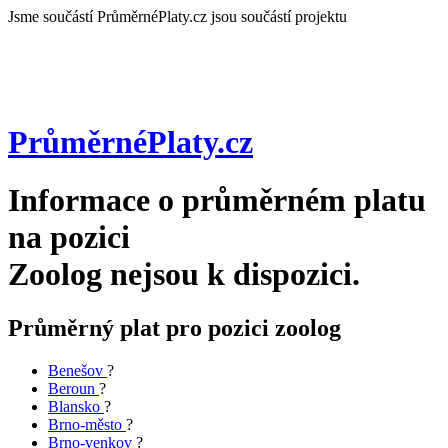
Jsme součástí
PrůměrnéPlaty.cz jsou součástí projektu
PrůměrnéPlaty
.cz
Informace o průměrném platu
na pozici
Zoolog
nejsou k dispozici.
Průměrný plat pro pozici zoolog
Benešov
?
Beroun
?
Blansko
?
Brno-město
?
Brno-venkov
?