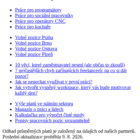
Práce pro programátory
Práce pro sociální pracovníky
Práce pro operátory CNC
Práce pro kuchaře
Volné pozice Praha
Volné pozice Brno
Volné pozice Ostrava
Volné pozice Plzeň
10 věcí, které zaměstnavatel nesmí (ale občas to zkouší)
7 nejčastějších chyb začínajících freelancerů: na co si dát
pozor?
Jak se nenechat využívat v první práci?
Jak vytvořit vysněný workspace, který vás bude motivovat
každý den?
Výše platů ve státním sektoru
Magazín o práci a lidech
Kalkulačka pro výpočet čisté mzdy
Popisy pracovních pozic srozumitelně
Odhad průměrných platů je založený na údajích od našich partnerů.
Poslední aktualizace proběhla 9. 8. 2026.