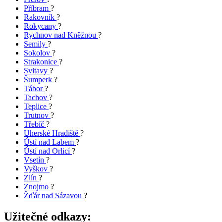
Příbram
?
Rakovník
?
Rokycany
?
Rychnov nad Kněžnou
?
Semily
?
Sokolov
?
Strakonice
?
Svitavy
?
Šumperk
?
Tábor
?
Tachov
?
Teplice
?
Trutnov
?
Třebíč
?
Uherské Hradiště
?
Ústí nad Labem
?
Ústí nad Orlicí
?
Vsetín
?
Vyškov
?
Zlín
?
Znojmo
?
Žďár nad Sázavou
?
Užitečné odkazy: