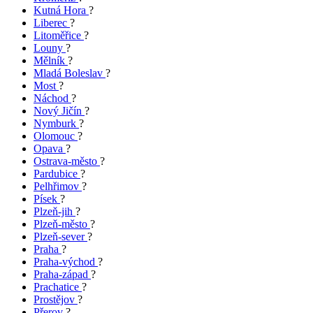
Kutná Hora
?
Liberec
?
Litoměřice
?
Louny
?
Mělník
?
Mladá Boleslav
?
Most
?
Náchod
?
Nový Jičín
?
Nymburk
?
Olomouc
?
Opava
?
Ostrava-město
?
Pardubice
?
Pelhřimov
?
Písek
?
Plzeň-jih
?
Plzeň-město
?
Plzeň-sever
?
Praha
?
Praha-východ
?
Praha-západ
?
Prachatice
?
Prostějov
?
Přerov
?