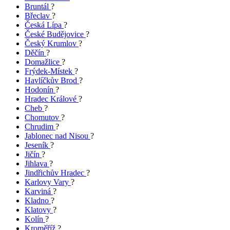
Bruntál
?
Břeclav
?
Česká Lípa
?
České Budějovice
?
Český Krumlov
?
Děčín
?
Domažlice
?
Frýdek-Místek
?
Havlíčkův Brod
?
Hodonín
?
Hradec Králové
?
Cheb
?
Chomutov
?
Chrudim
?
Jablonec nad Nisou
?
Jeseník
?
Jičín
?
Jihlava
?
Jindřichův Hradec
?
Karlovy Vary
?
Karviná
?
Kladno
?
Klatovy
?
Kolín
?
Kroměříž
?